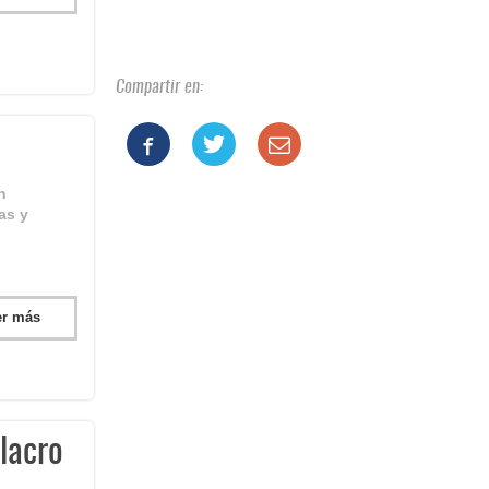
Compartir en:
n
as y
er más
lacro